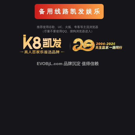
备 用 线 路 凯 发 娱 乐
推荐使用谷歌、UC、火狐、夸客等主流浏览器
（尽量不要使用QQ、搜狗浏览器进入）
EVOBjL.com 品牌沉淀 值得信赖