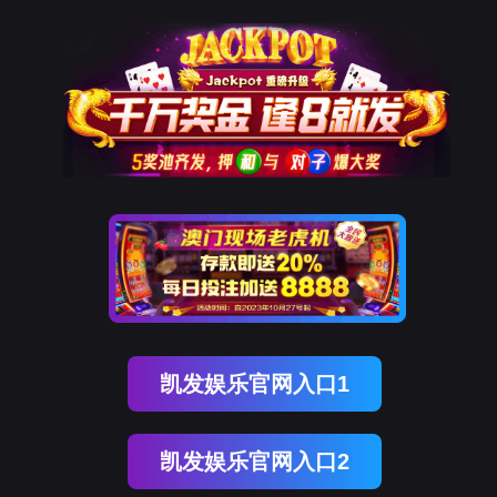
凯发娱乐官网入口1
凯发娱乐官网入口2